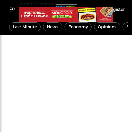
Advertisements
Register
Last Minute
News
Economy
Opinions
Sp