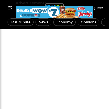
Advertisements
Register
Last Minute
News
Economy
Opinions
Sp