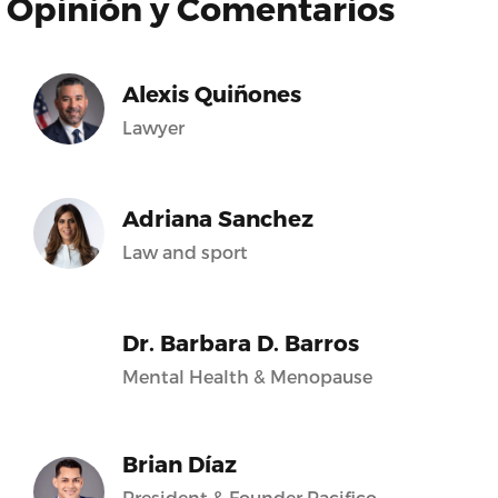
Opinión y Comentarios
Alexis Quiñones
Lawyer
Adriana Sanchez
Law and sport
Dr. Barbara D. Barros
Mental Health & Menopause
Brian Díaz
President & Founder Pacifico