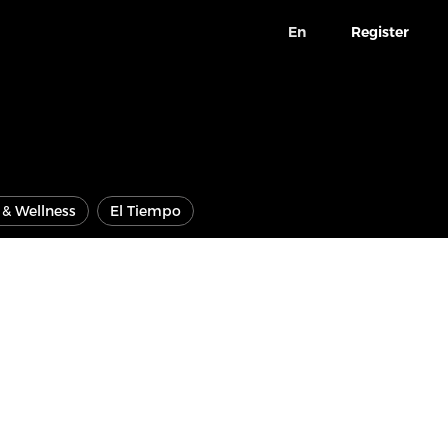
En
Register
e & Wellness
El Tiempo