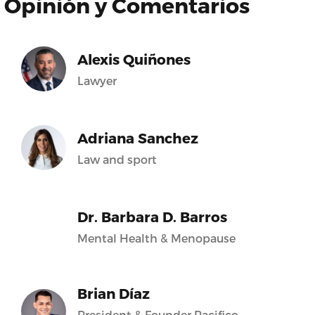
Opinión y Comentarios
Alexis Quiñones
Lawyer
Adriana Sanchez
Law and sport
Dr. Barbara D. Barros
Mental Health & Menopause
Brian Díaz
President & Founder Pacifico