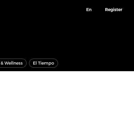
En
Register
e & Wellness
El Tiempo