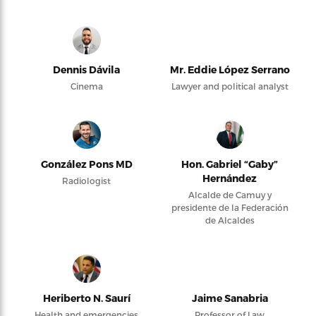
Dennis Dávila
Mr. Eddie López Serrano
Cinema
Lawyer and political analyst
González Pons MD
Hon. Gabriel “Gaby”
Hernández
Radiologist
Alcalde de Camuy y
presidente de la Federación
de Alcaldes
Heriberto N. Saurí
Jaime Sanabria
Health and emergencies
Professor of Law