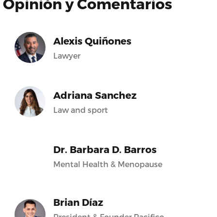
Opinión y Comentarios
Alexis Quiñones
Lawyer
Adriana Sanchez
Law and sport
Dr. Barbara D. Barros
Mental Health & Menopause
Brian Díaz
President & Founder Pacifico