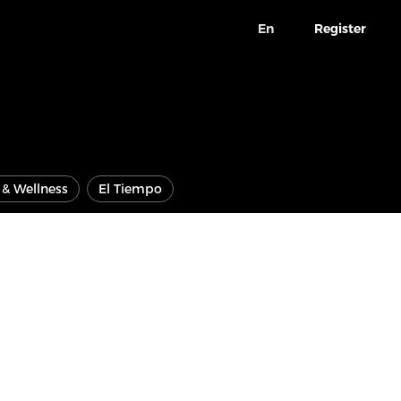
En
Register
e & Wellness
El Tiempo