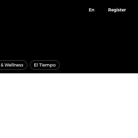
En
Register
e & Wellness
El Tiempo