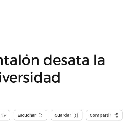
ntalón desata la
iversidad
Escuchar
Guardar
Compartir