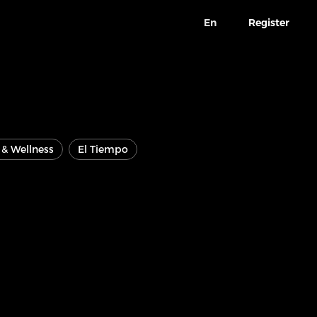
En
Register
e & Wellness
El Tiempo