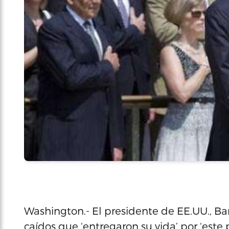
Washington.- El presidente de EE.UU., B
caídos que ‘entregaron su vida’ por ‘este 