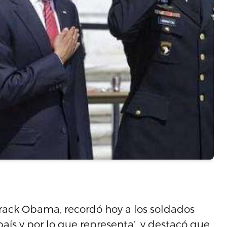
arack Obama, recordó hoy a los soldados
país y por lo que representa’, y destacó que