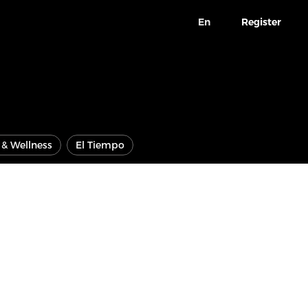
En
Register
e & Wellness
El Tiempo