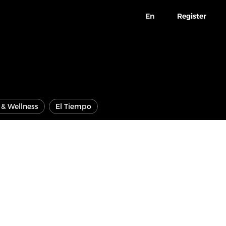
En
Register
e & Wellness
El Tiempo