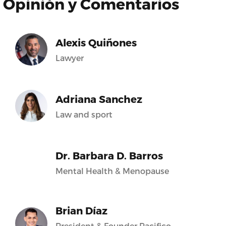
Opinión y Comentarios
Alexis Quiñones
Lawyer
Adriana Sanchez
Law and sport
Dr. Barbara D. Barros
Mental Health & Menopause
Brian Díaz
President & Founder Pacifico