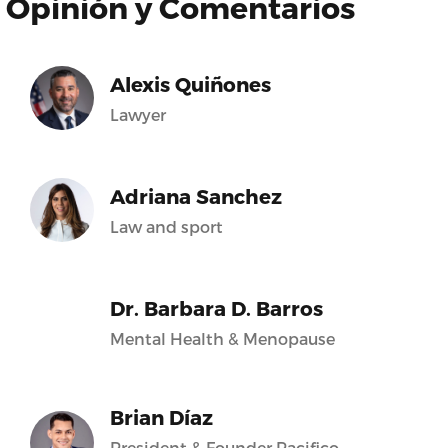
Opinión y Comentarios
Alexis Quiñones
Lawyer
Adriana Sanchez
Law and sport
Dr. Barbara D. Barros
Mental Health & Menopause
Brian Díaz
President & Founder Pacifico