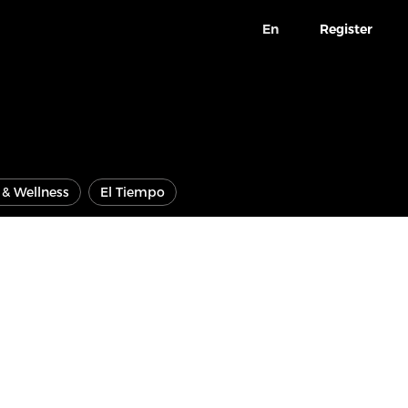
En
Register
e & Wellness
El Tiempo