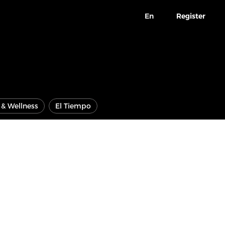
En
Register
e & Wellness
El Tiempo