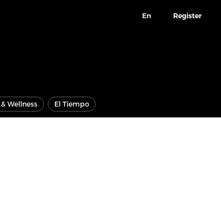
En
Register
e & Wellness
El Tiempo