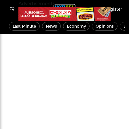
Advertisements
Register
Last Minute
News
Economy
Opinions
Sp