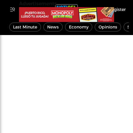
Advertisements
Register
Last Minute
News
Economy
Opinions
Sp