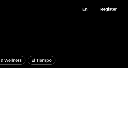
En
Register
e & Wellness
El Tiempo