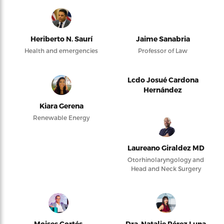
Heriberto N. Saurí
Jaime Sanabria
Health and emergencies
Professor of Law
Lcdo Josué Cardona
Hernández
Kiara Gerena
Renewable Energy
Laureano Giraldez MD
Otorhinolaryngology and
Head and Neck Surgery
Moises Cortés
Dra. Natalie Pérez Luna