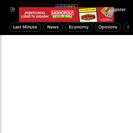
Advertisements
Register
Last Minute
News
Economy
Opinions
Sp