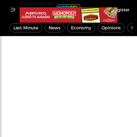
Advertisements
Register
Last Minute
News
Economy
Opinions
Sp