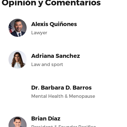
Opinión y Comentarios
Alexis Quiñones
Lawyer
Adriana Sanchez
Law and sport
Dr. Barbara D. Barros
Mental Health & Menopause
Brian Díaz
President & Founder Pacifico