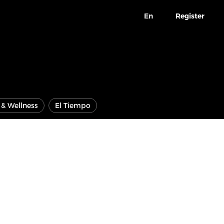
En
Register
e & Wellness
El Tiempo