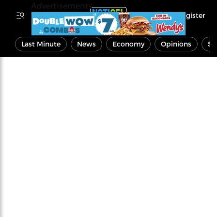
Advertisements
Register
Last Minute
News
Economy
Opinions
Sp