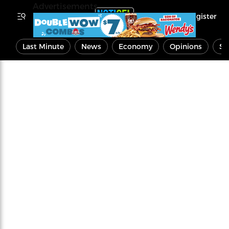
Advertisements
Register
Last Minute
News
Economy
Opinions
Sp