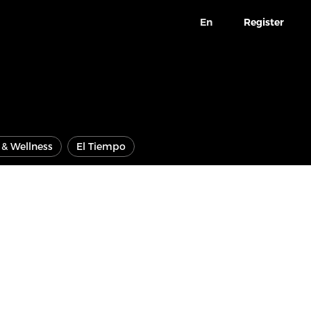
En
Register
e & Wellness
El Tiempo