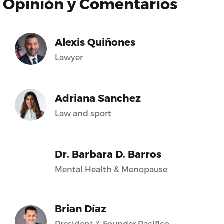
Opinión y Comentarios
Alexis Quiñones
Lawyer
Adriana Sanchez
Law and sport
Dr. Barbara D. Barros
Mental Health & Menopause
Brian Díaz
President & Founder Pacifico