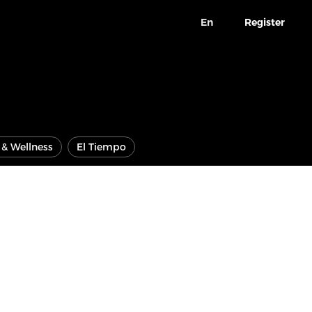
En
Register
e & Wellness
El Tiempo