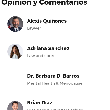
Opinión y Comentarios
Alexis Quiñones
Lawyer
Adriana Sanchez
Law and sport
Dr. Barbara D. Barros
Mental Health & Menopause
Brian Díaz
President & Founder Pacifico