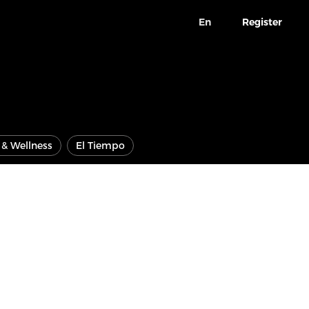
En
Register
e & Wellness
El Tiempo