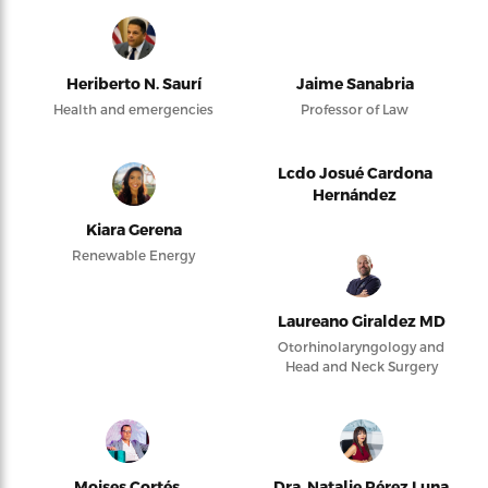
Heriberto N. Saurí
Jaime Sanabria
Health and emergencies
Professor of Law
Lcdo Josué Cardona
Hernández
Kiara Gerena
Renewable Energy
Laureano Giraldez MD
Otorhinolaryngology and
Head and Neck Surgery
Moises Cortés
Dra. Natalie Pérez Luna