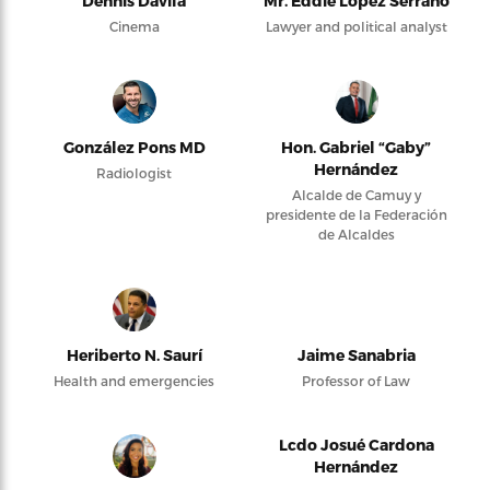
Dennis Dávila
Mr. Eddie López Serrano
Cinema
Lawyer and political analyst
González Pons MD
Hon. Gabriel “Gaby”
Hernández
Radiologist
Alcalde de Camuy y
presidente de la Federación
de Alcaldes
Heriberto N. Saurí
Jaime Sanabria
Health and emergencies
Professor of Law
Lcdo Josué Cardona
Hernández