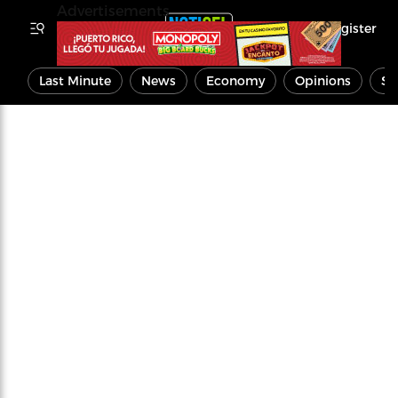
Advertisements
Register
Last Minute
News
Economy
Opinions
Sp