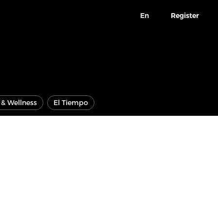
En
Register
e & Wellness
El Tiempo