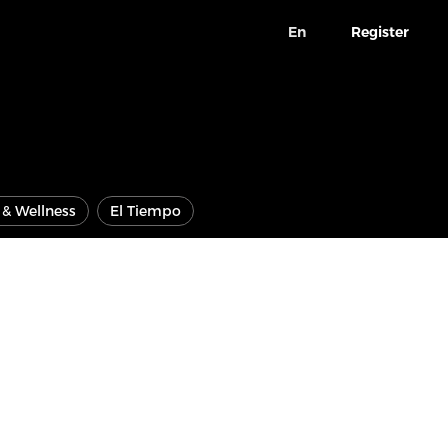
En
Register
e & Wellness
El Tiempo