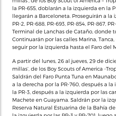
millas’, de los Boy Scout of America – Tr
la PR-655, doblarán a la izquierda en la 
llegarán a Barceloneta. Proseguirán a la 
PR-2, PR-688, PR-693, PR-854, PR-867, PR-
Terminal de Lanchas de Cataño, donde t
Continuarán por las calles Marina, Tanca
seguir por la izquierda hasta el Faro del 
A partir del lunes, 26 al jueves, 29 de di
millas’, de los Boy Scouts of America -Tro
Saldrán del Faro Punta Tuna en Maunabo,
a la derecha por la PR-760, después a la
la PR-3, después a la izquierda por las ca
Machete en Guayama. Saldrán por la izqui
Reserva Natural Estuarina de la Bahía d
la izquierda por las PR-3 y PR-701, luego a