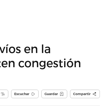
víos en la
ten congestión
Escuchar
Guardar
Compartir