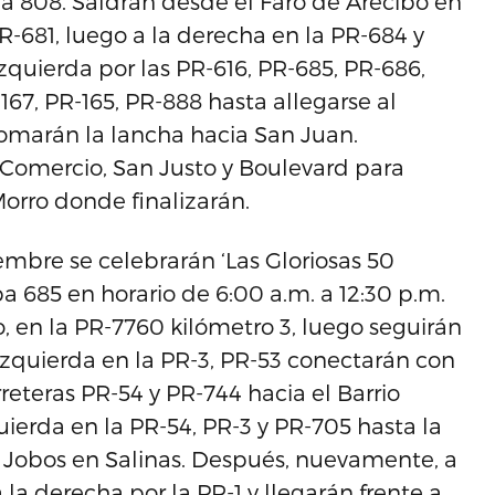
opa 808. Saldrán desde el Faro de Arecibo en
PR-681, luego a la derecha en la PR-684 y
izquierda por las PR-616, PR-685, PR-686,
167, PR-165, PR-888 hasta allegarse al
omarán la lancha hacia San Juan.
, Comercio, San Justo y Boulevard para
Morro donde finalizarán.
ciembre se celebrarán ‘Las Gloriosas 50
pa 685 en horario de 6:00 a.m. a 12:30 p.m.
 en la PR-7760 kilómetro 3, luego seguirán
 izquierda en la PR-3, PR-53 conectarán con
rreteras PR-54 y PR-744 hacia el Barrio
erda en la PR-54, PR-3 y PR-705 hasta la
e Jobos en Salinas. Después, nuevamente, a
 la derecha por la PR-1 y llegarán frente a