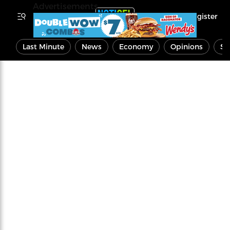
Advertisements
Register
Last Minute
News
Economy
Opinions
Sp