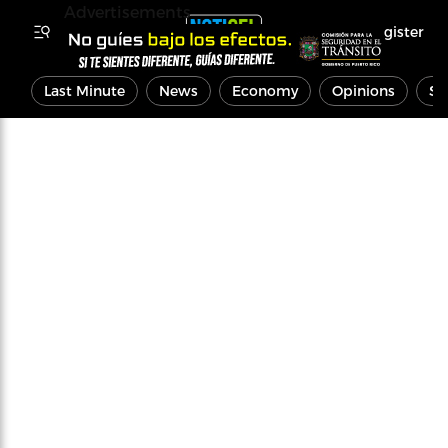
Advertisements
Register
Last Minute
News
Economy
Opinions
Sp