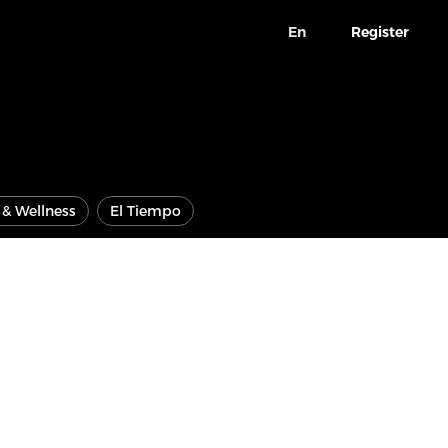
En
Register
e & Wellness
El Tiempo