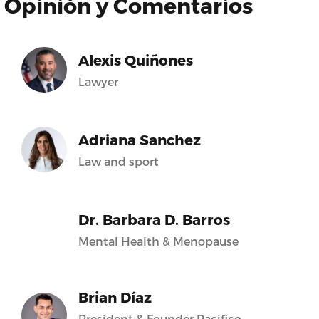
Opinión y Comentarios
Alexis Quiñones
Lawyer
Adriana Sanchez
Law and sport
Dr. Barbara D. Barros
Mental Health & Menopause
Brian Díaz
President & Founder Pacifico