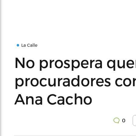
La Calle
No prospera quer
procuradores co
Ana Cacho
0