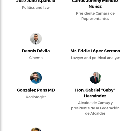
José Julio Aparicio
Carlos Johnny Méndez
Núñez
Politics and law
Presidente Cámara de
Representantes
Dennis Dávila
Mr. Eddie López Serrano
Cinema
Lawyer and political analyst
González Pons MD
Hon. Gabriel “Gaby”
Hernández
Radiologist
Alcalde de Camuy y
presidente de la Federación
de Alcaldes