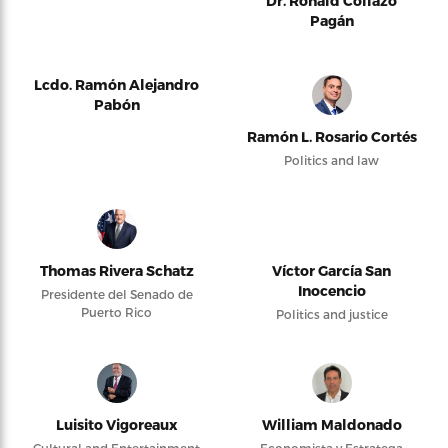
Dr. Ronald Collazo
Pagán
Lcdo. Ramón Alejandro
Pabón
Ramón L. Rosario Cortés
Politics and law
Thomas Rivera Schatz
Víctor García San
Inocencio
Presidente del Senado de
Puerto Rico
Politics and justice
Luisito Vigoreaux
William Maldonado
Cultural and Entertainment
Economista y Estratega