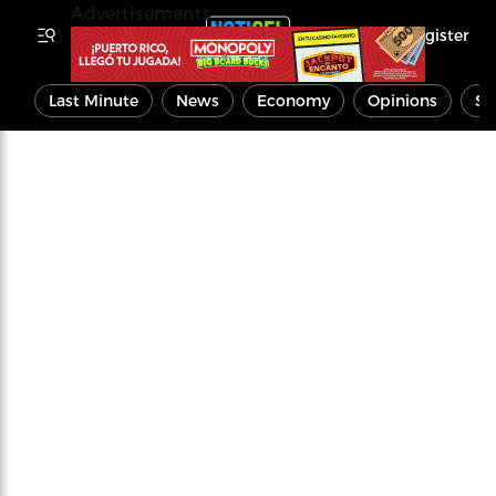
Advertisements
Register
Last Minute
News
Economy
Opinions
Sp