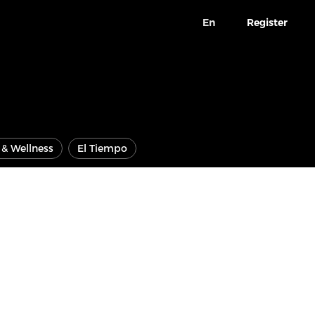
En
Register
e & Wellness
El Tiempo