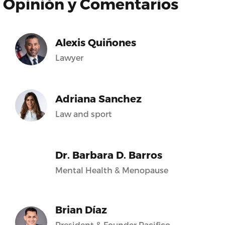
Opinión y Comentarios
Alexis Quiñones
Lawyer
Adriana Sanchez
Law and sport
Dr. Barbara D. Barros
Mental Health & Menopause
Brian Díaz
President & Founder Pacifico