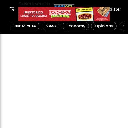
Advertisements
Register
Last Minute
News
Economy
Opinions
Sp