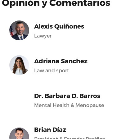
Opinión y Comentarios
Alexis Quiñones
Lawyer
Adriana Sanchez
Law and sport
Dr. Barbara D. Barros
Mental Health & Menopause
Brian Díaz
President & Founder Pacifico