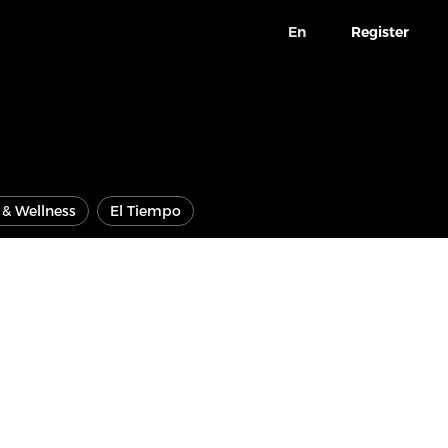
En
Register
e & Wellness
El Tiempo