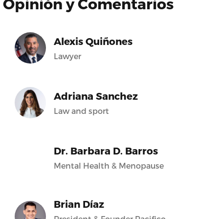
Opinión y Comentarios
Alexis Quiñones
Lawyer
Adriana Sanchez
Law and sport
Dr. Barbara D. Barros
Mental Health & Menopause
Brian Díaz
President & Founder Pacifico