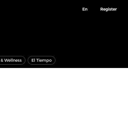
En
Register
e & Wellness
El Tiempo