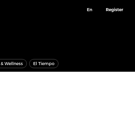
En
Register
e & Wellness
El Tiempo