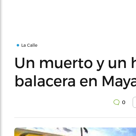
La Calle
Un muerto y un 
balacera en May
0