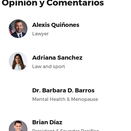
Opinión y Comentarios
Alexis Quiñones
Lawyer
Adriana Sanchez
Law and sport
Dr. Barbara D. Barros
Mental Health & Menopause
Brian Díaz
President & Founder Pacifico