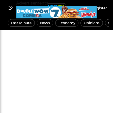
Advertisements
Register
Last Minute
News
Economy
Opinions
Sp