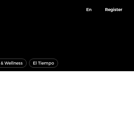
En
Register
e & Wellness
El Tiempo