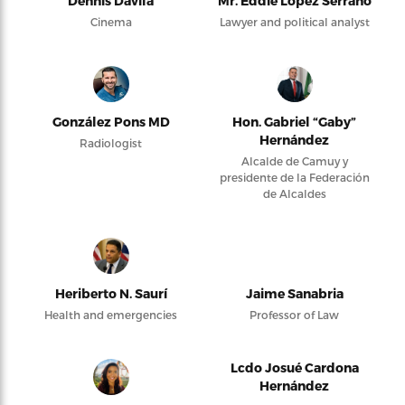
Dennis Dávila
Mr. Eddie López Serrano
Cinema
Lawyer and political analyst
González Pons MD
Hon. Gabriel “Gaby”
Hernández
Radiologist
Alcalde de Camuy y
presidente de la Federación
de Alcaldes
Heriberto N. Saurí
Jaime Sanabria
Health and emergencies
Professor of Law
Lcdo Josué Cardona
Hernández