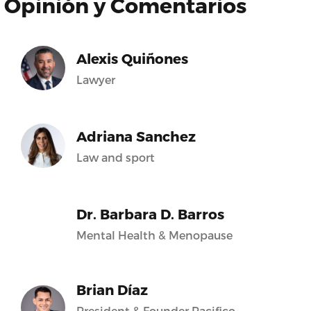
Opinión y Comentarios
Alexis Quiñones
Lawyer
Adriana Sanchez
Law and sport
Dr. Barbara D. Barros
Mental Health & Menopause
Brian Díaz
President & Founder Pacifico