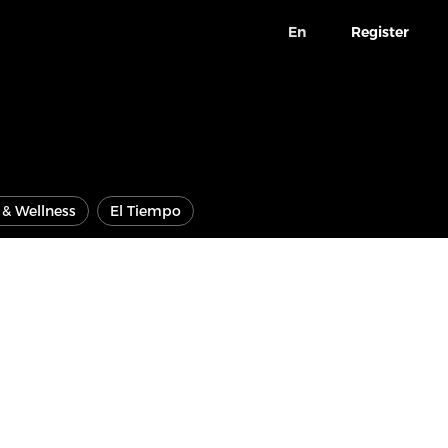
En
Register
e & Wellness
El Tiempo