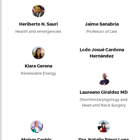
Heriberto N. Saurí
Jaime Sanabria
Health and emergencies
Professor of Law
Lcdo Josué Cardona
Hernández
Kiara Gerena
Renewable Energy
Laureano Giraldez MD
Otorhinolaryngology and
Head and Neck Surgery
Moises Cortés
Dra. Natalie Pérez Luna