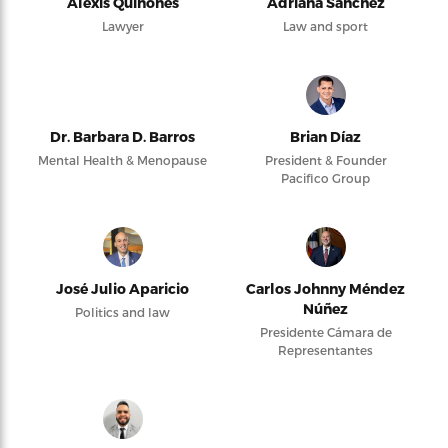
Alexis Quiñones
Adriana Sanchez
Lawyer
Law and sport
Dr. Barbara D. Barros
Brian Díaz
Mental Health & Menopause
President & Founder
Pacifico Group
José Julio Aparicio
Carlos Johnny Méndez
Núñez
Politics and law
Presidente Cámara de
Representantes