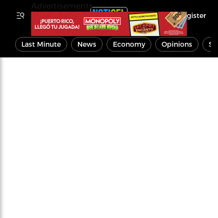
Advertisements
Register
Last Minute
News
Economy
Opinions
Sp