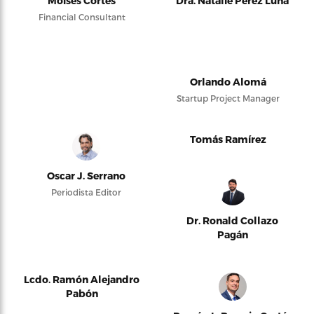
Moises Cortés
Dra. Natalie Pérez Luna
Financial Consultant
Orlando Alomá
Startup Project Manager
Tomás Ramírez
Oscar J. Serrano
Periodista Editor
Dr. Ronald Collazo
Pagán
Lcdo. Ramón Alejandro
Pabón