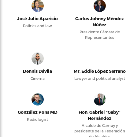
José Julio Aparicio
Carlos Johnny Méndez
Núñez
Politics and law
Presidente Cámara de
Representantes
Dennis Dávila
Mr. Eddie López Serrano
Cinema
Lawyer and political analyst
González Pons MD
Hon. Gabriel “Gaby”
Hernández
Radiologist
Alcalde de Camuy y
presidente de la Federación
de Alcaldes