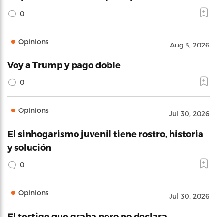
El sinhogarismo juvenil tiene rostro, historia
y solución
0
Opinions
Jul 30, 2026
El testigo que graba pero no declara
0
Opinión y Comentarios
Alexis Quiñones
Adriana Sanchez