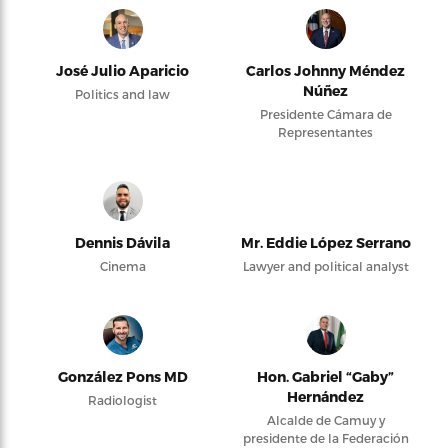
Dennis Dávila
Mr. Eddie López Serrano
Cinema
Lawyer and political analyst
González Pons MD
Hon. Gabriel “Gaby”
Hernández
Radiologist
Alcalde de Camuy y
presidente de la Federación
de Alcaldes
Heriberto N. Saurí
Jaime Sanabria
Health and emergencies
Professor of Law
Lcdo Josué Cardona
Hernández