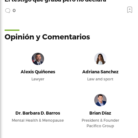
Lawyer
Law and sport
Dr. Barbara D. Barros
Brian Díaz
Mental Health & Menopause
President & Founder
Pacifico Group
José Julio Aparicio
Carlos Johnny Méndez
Núñez
Politics and law
Presidente Cámara de
Representantes