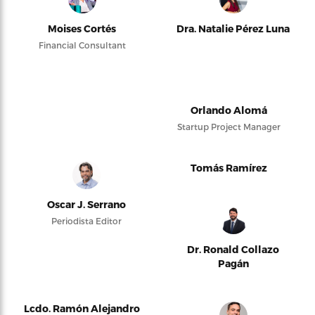
Oscar J. Serrano
Periodista Editor
Dr. Ronald Collazo
Pagán
Lcdo. Ramón Alejandro
Pabón
Ramón L. Rosario Cortés
Politics and law
Thomas Rivera Schatz
Víctor García San
Inocencio
Presidente del Senado de
Puerto Rico
Politics and justice