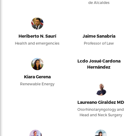
Kiara Gerena
Renewable Energy
Laureano Giraldez MD
Otorhinolaryngology and
Head and Neck Surgery
Moises Cortés
Dra. Natalie Pérez Luna
Financial Consultant
Orlando Alomá
Startup Project Manager
Tomás Ramírez