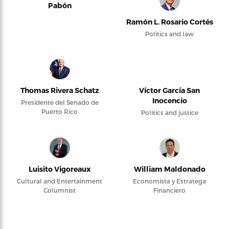
Luisito Vigoreaux
William Maldonado
Cultural and Entertainment
Economista y Estratega
Columnist
Financiero
Transparent news, distilled views, and global
perspectives.
Enterprise