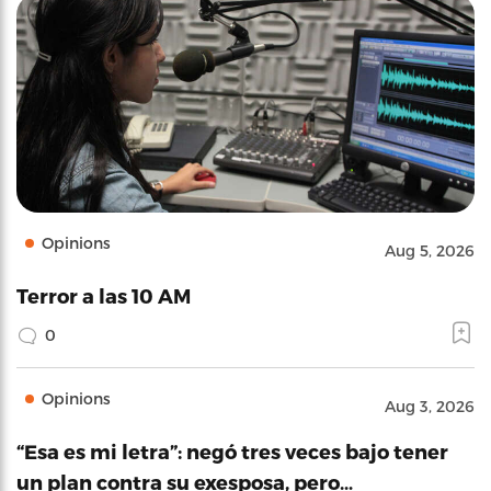
Terror a las 10 AM
0
Opinions
Aug 3, 2026
“Esa es mi letra”: negó tres veces bajo tener
un plan contra su exesposa, pero…
0
Opinions
Aug 3, 2026
Voy a Trump y pago doble
0
Opinions
Jul 30, 2026